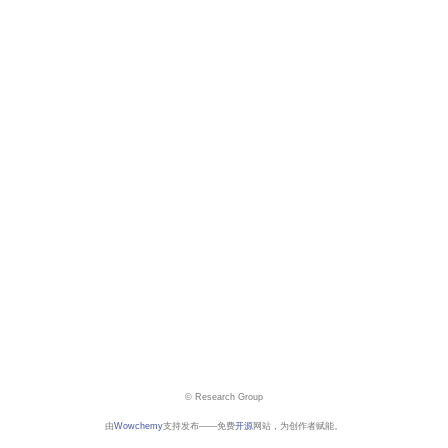
© Research Group
由
Wowchemy
支持发布——免费
开源
网站，为创作者赋能。